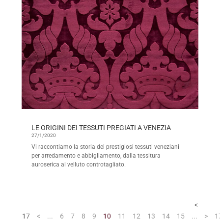
LE ORIGINI DEI TESSUTI PREGIATI A VENEZIA
27/1/2020
Vi raccontiamo la storia dei prestigiosi tessuti veneziani
per arredamento e abbigliamento, dalla tessitura
auroserica al velluto controtagliato.
<
17
<
...
6
7
8
9
10
11
12
13
14
15
...
>
1