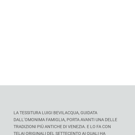
LA TESSITURA LUIGI BEVILACQUA, GUIDATA
DALL’OMONIMA FAMIGLIA, PORTA AVANTI UNA DELLE
TRADIZIONI PIÙ ANTICHE DI VENEZIA. E LO FA CON
TELAI ORIGINALI DEL SETTECENTO AI QUALI HA