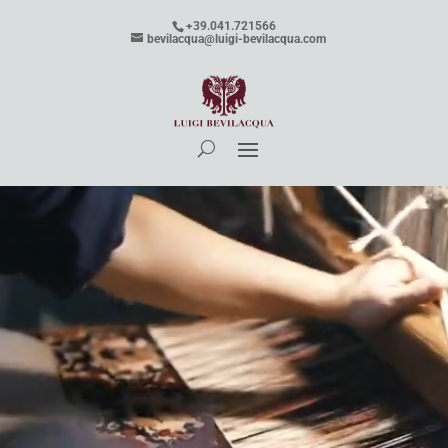
+39.041.721566
bevilacqua@luigi-bevilacqua.com
Video
Player