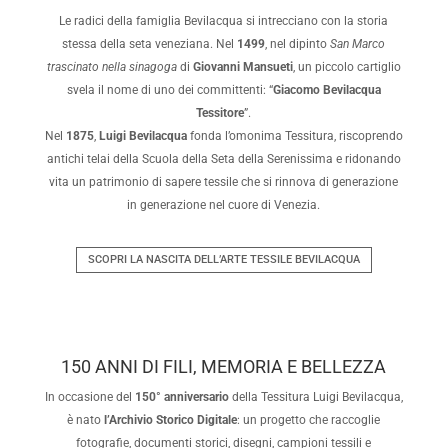
Le radici della famiglia Bevilacqua si intrecciano con la storia
stessa della seta veneziana. Nel
1499
, nel dipinto
San Marco
trascinato nella sinagoga
di
Giovanni Mansueti
, un piccolo cartiglio
svela il nome di uno dei committenti: “
Giacomo Bevilacqua
Tessitore
”.
Nel
1875
,
Luigi Bevilacqua
fonda l’omonima Tessitura, riscoprendo
antichi telai della Scuola della Seta della Serenissima e ridonando
vita un patrimonio di sapere tessile che si rinnova di generazione
in generazione nel cuore di Venezia.
SCOPRI LA NASCITA DELL’ARTE TESSILE BEVILACQUA
150 ANNI DI FILI, MEMORIA E BELLEZZA
In occasione del
150° anniversario
della Tessitura Luigi Bevilacqua,
è nato
l’Archivio Storico Digitale
: un progetto che raccoglie
fotografie, documenti storici, disegni, campioni tessili e