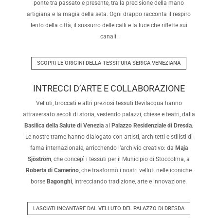
ponte tra passato e presente, tra la precisione della mano
artigiana e la magia della seta. Ogni drappo racconta il respiro
lento della città, il sussurro delle calli e la luce che riflette sui
canali.
SCOPRI LE ORIGINI DELLA TESSITURA SERICA VENEZIANA
INTRECCI D’ARTE E COLLABORAZIONE
Velluti, broccati e altri preziosi tessuti Bevilacqua hanno
attraversato secoli di storia, vestendo palazzi, chiese e teatri, dalla
Basilica della Salute di Venezia
al
Palazzo Residenziale di Dresda
.
Le nostre trame hanno dialogato con artisti, architetti e stilisti di
fama internazionale, arricchendo l’archivio creativo: da
Maja
Sjöström
, che concepì i tessuti per il Municipio di Stoccolma, a
Roberta di Camerino
, che trasformò i nostri velluti nelle iconiche
borse
Bagonghi
, intrecciando tradizione, arte e innovazione.
LASCIATI INCANTARE DAL VELLUTO DEL PALAZZO DI DRESDA