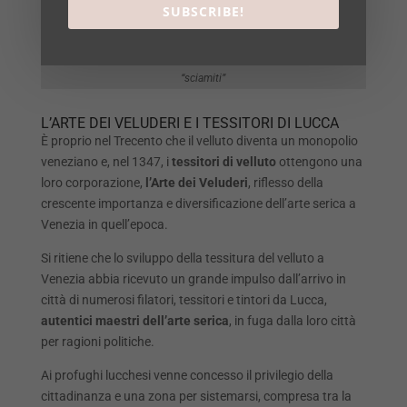
SUBSCRIBE!
Velluto soprarizzo Leoni, con motivo decorativo tipico degli
“sciamiti”
L’ARTE DEI VELUDERI E I TESSITORI DI LUCCA
È proprio nel Trecento che il velluto diventa un monopolio
veneziano e, nel 1347, i
tessitori di velluto
ottengono una
loro corporazione,
l’Arte dei Veluderi
, riflesso della
crescente importanza e diversificazione dell’arte serica a
Venezia in quell’epoca.
Si ritiene che lo sviluppo della tessitura del velluto a
Venezia abbia ricevuto un grande impulso dall’arrivo in
città di numerosi filatori, tessitori e tintori da Lucca,
autentici maestri dell’arte serica
, in fuga dalla loro città
per ragioni politiche.
Ai profughi lucchesi venne concesso il privilegio della
cittadinanza e una zona per sistemarsi, compresa tra la