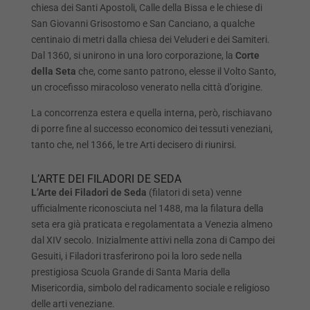
chiesa dei Santi Apostoli, Calle della Bissa e le chiese di
San Giovanni Grisostomo e San Canciano, a qualche
centinaio di metri dalla chiesa dei Veluderi e dei Samiteri.
Dal 1360, si unirono in una loro corporazione, la
Corte
della Seta
che, come santo patrono, elesse il Volto Santo,
un crocefisso miracoloso venerato nella città d’origine.
La concorrenza estera e quella interna, però, rischiavano
di porre fine al successo economico dei tessuti veneziani,
tanto che, nel 1366, le tre Arti decisero di riunirsi.
L’ARTE DEI FILADORI DE SEDA
L’Arte dei Filadori de Seda
(filatori di seta) venne
ufficialmente riconosciuta nel 1488, ma la filatura della
seta era già praticata e regolamentata a Venezia almeno
dal XIV secolo. Inizialmente attivi nella zona di Campo dei
Gesuiti, i Filadori trasferirono poi la loro sede nella
prestigiosa Scuola Grande di Santa Maria della
Misericordia, simbolo del radicamento sociale e religioso
delle arti veneziane.