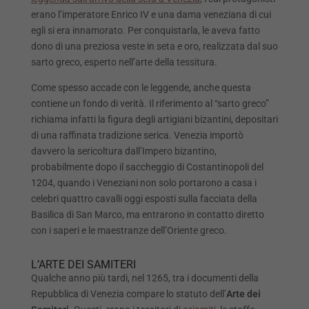
erano l’imperatore Enrico IV e una dama veneziana di cui
egli si era innamorato. Per conquistarla, le aveva fatto
dono di una preziosa veste in seta e oro, realizzata dal suo
sarto greco, esperto nell’arte della tessitura.
Come spesso accade con le leggende, anche questa
contiene un fondo di verità. Il riferimento al “sarto greco”
richiama infatti la figura degli artigiani bizantini, depositari
di una raffinata tradizione serica. Venezia importò
davvero la sericoltura dall’Impero bizantino,
probabilmente dopo il saccheggio di Costantinopoli del
1204, quando i Veneziani non solo portarono a casa i
celebri quattro cavalli oggi esposti sulla facciata della
Basilica di San Marco, ma entrarono in contatto diretto
con i saperi e le maestranze dell’Oriente greco.
L’ARTE DEI SAMITERI
Qualche anno più tardi, nel 1265, tra i documenti della
Repubblica di Venezia compare lo statuto dell’
Arte dei