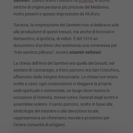
Samiteri
. Questi, erano i tessitori di
sciamiti
, le stoffe
seriche di origine persiana più preziose del Medioevo,
molto pesanti e spesso impreziosite da fili d’oro.
Tuttavia, la corporazione dei Samiteri non si dedicava solo
alla produzione di questi tessuti, ma anche di broccati e
damaschi e, si ipotizza, di velluti. È del 1316 un
documento d’archivio che testimonia una commessa per
“tres samitos pillosos”, ovvero
sciamiti vellutati
.
La chiesa dell’Arte dei Samiteri era quella dei Gesuiti, nel
sestiere di Cannaregio, e il loro patrono era San Cristoforo,
affiancato dalla Vergine Annunciata. Le chiese non erano
scelte a caso: ogni corporazione vi eleggeva la propria
sede spirituale e cerimoniale, un luogo dove riunirsi in
occasione di festività, messe votive, funerali degli iscritti e
assemblee solenni. Il santo patrono, scelto in base alla
simbologia del mestiere o alla devozione locale,
rappresentava un riferimento morale e protettivo per
l’intera comunità di artigiani.