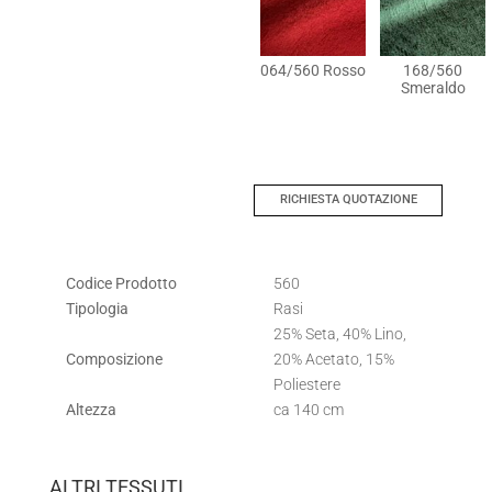
064/560 Rosso
168/560
Smeraldo
RICHIESTA QUOTAZIONE
Codice Prodotto
560
Tipologia
Rasi
25% Seta, 40% Lino,
Composizione
20% Acetato, 15%
Poliestere
Altezza
ca 140 cm
ALTRI TESSUTI