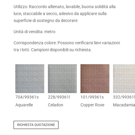
Utilizzo: Raccordo allienato, lavabile, buona solidità alla
luce, staccabile a secco, adesivo da applicare sulla
superficie di sostegno da decorare
Unità di vendita: metro
Corrispondenza colore: Possono verificarsi lievi variazioni
tra i lotti. Campioni disponibili su richiesta.
704/99361s
228/99361l
101/99361s
332/99361l
Aquarelle
Celadon
Copper Rose
Macadami
RICHIESTA QUOTAZIONE