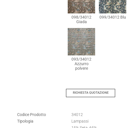
098/34012
099/34012 Blu
Giada
093/34012
Azzurro
polvere
RICHIESTA QUOTAZIONE
Codice Prodotto
34012
Tipologia
Lampassi
15% Seta, 65%