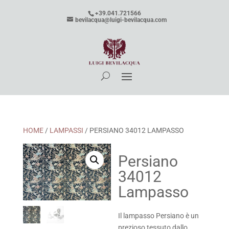
+39.041.721566
bevilacqua@luigi-bevilacqua.com
HOME
/
LAMPASSI
/ PERSIANO 34012 LAMPASSO
Persiano
34012
Lampasso
Il lampasso Persiano è un
prezioso tessuto dallo