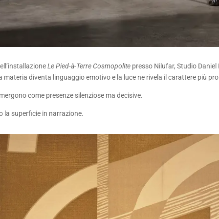
ell’installazione
Le Pied-à-Terre Cosmopolite
presso Nilufar, Studio Daniel
a materia diventa linguaggio emotivo e la luce ne rivela il carattere più pr
e emergono come presenze silenziose ma decisive.
 la superficie in narrazione.