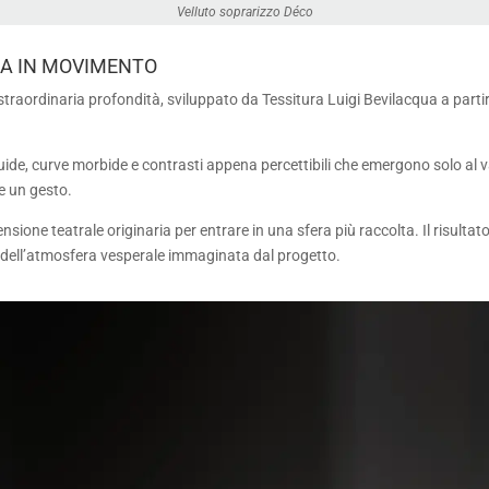
Velluto soprarizzo Déc
o
IA IN MOVIMENTO
straordinaria profondità, sviluppato da Tessitura Luigi Bevilacqua a partir
uide, curve morbide e contrasti appena percettibili che emergono solo al v
e un gesto.
nsione teatrale originaria per entrare in una sfera più raccolta. Il risultat
te dell’atmosfera vesperale immaginata dal progetto.