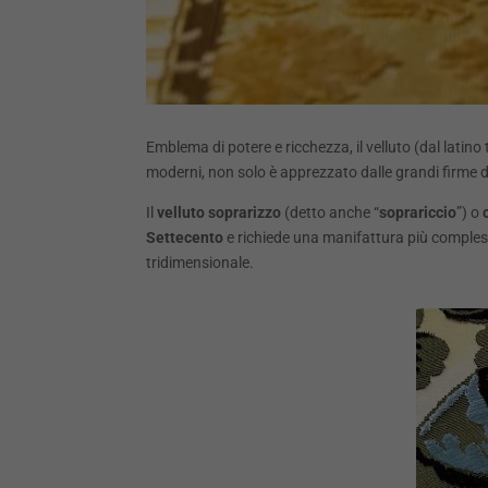
Emblema di potere e ricchezza, il velluto (dal latino ta
moderni, non solo è apprezzato dalle grandi firme de
Il
velluto soprarizzo
(detto anche “
soprariccio
”) o
Settecento
e richiede una manifattura più complessa 
tridimensionale.