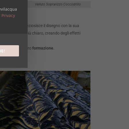
Velluto Soprarizzo Coccodrillo
evilacqua
r
Privacy
 lavorazione impreziosisce il disegno con la sua
curo e il riccio più chiaro, creando degli effetti
ri anni per la loro
formazione
.
BE!