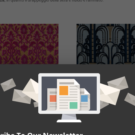
nza
, in quanto il drappeggio della seta è fluido e raffinato.