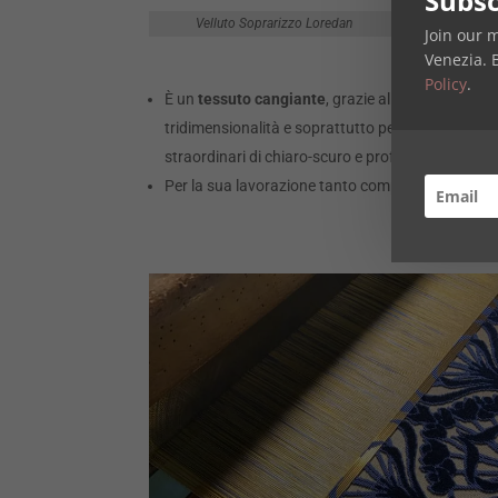
Subsc
Velluto Soprarizzo Loredan
Join our 
Venezia. 
Policy
.
È un
tessuto cangiante
, grazie alla presenza dei
tridimensionalità e soprattutto permette alla luce di
straordinari di chiaro-scuro e profondità.
Per la sua lavorazione tanto complessa, servon