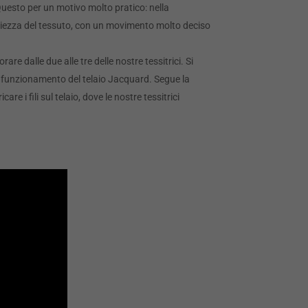
uesto per un motivo molto pratico: nella
ampiezza del tessuto, con un movimento molto deciso
rare dalle due alle tre delle nostre tessitrici. Si
el funzionamento del telaio Jacquard. Segue la
care i fili sul telaio, dove le nostre tessitrici