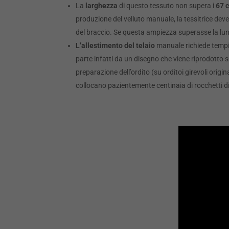
La
larghezza
di questo tessuto non supera i
67 
produzione del velluto manuale, la tessitrice dev
del braccio. Se questa ampiezza superasse la lung
L’allestimento del telaio
manuale richiede tempi
parte infatti da un disegno che viene riprodotto 
preparazione dell’ordito (su orditoi girevoli origin
collocano pazientemente centinaia di rocchetti di 