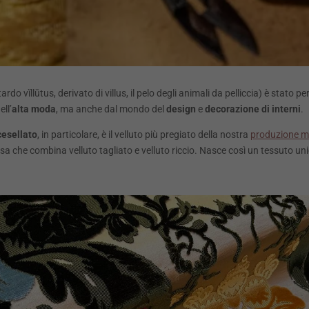
rdo vĭllūtus, derivato di villus, il pelo degli animali da pelliccia) è stato pe
ll’
alta moda
, ma anche dal mondo del
design
e
decorazione di interni
.
cesellato
, in particolare, è il velluto più pregiato della nostra
produzione 
che combina velluto tagliato e velluto riccio. Nasce così un tessuto unico, 