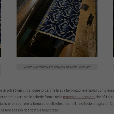
Velluto Soprarizzo Art Nouveau sul telaio Jacquard
è di soli
30
cm
circa
.
Questo perché la sua lavorazione è molto complessa e r
 per far muovere sia le schede forate nella
macchina Jacquard
che i fili di
riccio e far scorrere la lama su quelle che creano il pelo liscio o tagliato. A 
ssere spesso ricaricato e ricalibrato.