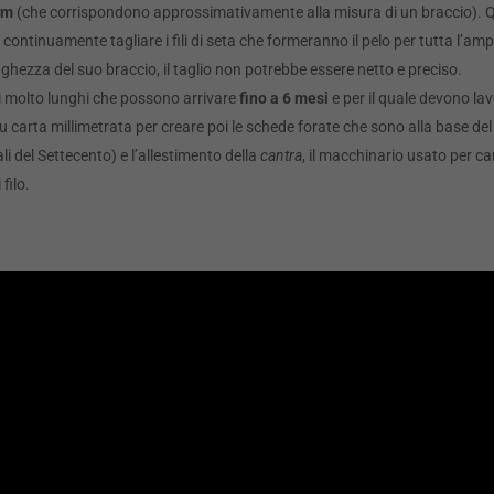
cm
(che corrispondono approssimativamente alla misura di un braccio). Q
e continuamente tagliare i fili di seta che formeranno il pelo per tutta l’
hezza del suo braccio, il taglio non potrebbe essere netto e preciso.
 molto lunghi che possono arrivare
fino a
6 mesi
e per il quale devono lavo
su carta millimetrata per creare poi le schede forate che sono alla base d
ali del Settecento) e l’allestimento della
cantra
, il macchinario usato per cari
filo.