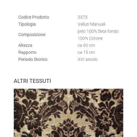
Codice Prodotto
3373
Tipologia
Velluti Manuali
pelo 100% Seta fondo
Composizione
100% Cotone
Altezza
ca 60 cm
Rapporto
ca 15 cm
Periodo Storico
XVI secolo
ALTRI TESSUTI