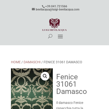
+39.041.721566
bevilacqua@luigi-bevilacqua.com
HOME
/
DAMASCHI
/ FENICE 31061 DAMASCO
Fenice
31061
Damasco
Il damasco Fenice
rispecchia tutta la