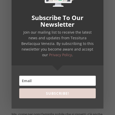
Subscribe To Our
Newsletter
Join our mailing list to receive the latest
news and updates from Tessitura
Bevilacqua Venezia. By subscribing to this
newsletter you become aware and accept
our
Privacy Policy
.
Ma il fatto che “palle” simili compaiano in blasoni anche di
altre famiglie aristocratiche
di Toscana ha fatto
SUBSCRIBE!
ipotizzare che si tratti delle borchie con le quali
l’imbracciatura veniva fissata allo scudo, e che sarebbero
passate sugli stemmi dei casati.
Ma, come per ogni famiglia nobile che si rispetti, c’è anche