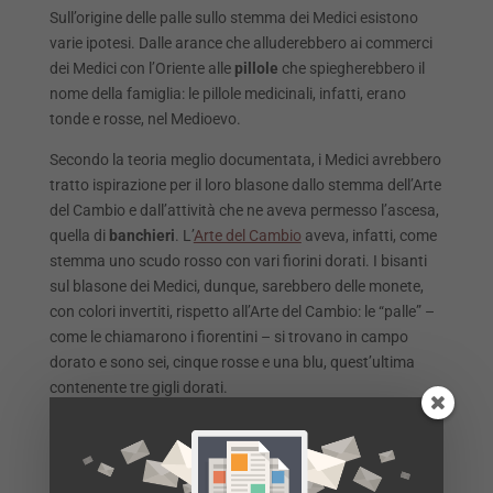
Sull’origine delle palle sullo stemma dei Medici esistono
varie ipotesi. Dalle arance che alluderebbero ai commerci
dei Medici con l’Oriente alle
pillole
che spiegherebbero il
nome della famiglia: le pillole medicinali, infatti, erano
tonde e rosse, nel Medioevo.
Secondo la teoria meglio documentata, i Medici avrebbero
tratto ispirazione per il loro blasone dallo stemma dell’Arte
del Cambio e dall’attività che ne aveva permesso l’ascesa,
quella di
banchieri
. L’
Arte del Cambio
aveva, infatti, come
stemma uno scudo rosso con vari fiorini dorati. I bisanti
sul blasone dei Medici, dunque, sarebbero delle monete,
con colori invertiti, rispetto all’Arte del Cambio: le “palle” –
come le chiamarono i fiorentini – si trovano in campo
dorato e sono sei, cinque rosse e una blu, quest’ultima
contenente tre gigli dorati.