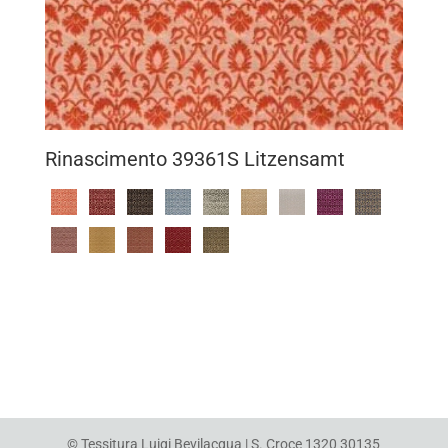
Rinascimento 39361S Litzensamt
© Tessitura Luigi Bevilacqua | S. Croce 1320 30135