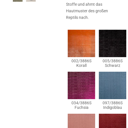
Stoffe und ahmt das
Hautmuster des großen
Reptils nach.
002/3886S
005/3886S
Korall
Schwarz
034/3886S
097/3886S
Fuchsia
Indigoblau