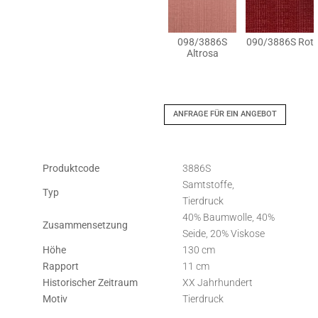
098/3886S
090/3886S Rot
Altrosa
ANFRAGE FÜR EIN ANGEBOT
Produktcode
3886S
Samtstoffe,
Typ
Tierdruck
40% Baumwolle, 40%
Zusammensetzung
Seide, 20% Viskose
Höhe
130 cm
Rapport
11 cm
Historischer Zeitraum
XX Jahrhundert
Motiv
Tierdruck