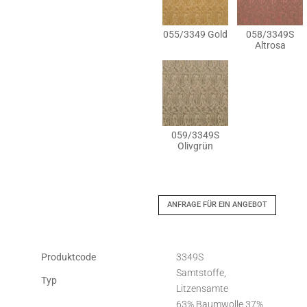
055/3349 Gold
058/3349S
Altrosa
059/3349S
Olivgrün
ANFRAGE FÜR EIN ANGEBOT
Produktcode
3349S
Samtstoffe,
Typ
Litzensamte
63% Baumwolle 37%