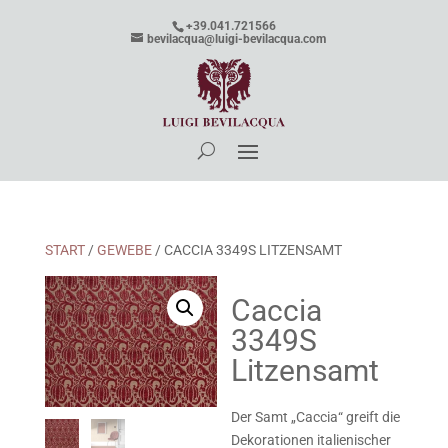
+39.041.721566
bevilacqua@luigi-bevilacqua.com
START
/
GEWEBE
/ CACCIA 3349S LITZENSAMT
Caccia
3349S
Litzensamt
Der Samt „Caccia“ greift die
Dekorationen italienischer