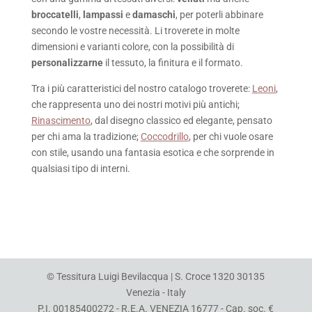
broccatelli
,
lampassi
e
damaschi
, per poterli abbinare
secondo le vostre necessità. Li troverete in molte
dimensioni e varianti colore, con la possibilità di
personalizzarne
il tessuto, la finitura e il formato.
Tra i più caratteristici del nostro catalogo troverete:
Leoni
,
che rappresenta uno dei nostri motivi più antichi;
Rinascimento
, dal disegno classico ed elegante, pensato
per chi ama la tradizione;
Coccodrillo
, per chi vuole osare
con stile, usando una fantasia esotica e che sorprende in
qualsiasi tipo di interni.
© Tessitura Luigi Bevilacqua | S. Croce 1320 30135
Venezia - Italy
P.I. 00185400272 - R.E.A. VENEZIA 16777 - Cap. soc. €