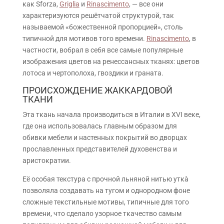
как Sforza,
Griglia
и
Rinascimento
, — все они
характеризуются решётчатой ​структурой, так
называемой «божественной пропорцией», столь
типичной для мотивов того времени.
Rinascimento
, в
частности, вобрал в себя все самые популярные
изображения цветов на ренессансных тканях: цветов
лотоса и чертополоха, гвоздики и граната.
ПРОИСХОЖДЕНИЕ ЖАККАРДОВОЙ
ТКАНИ
Эта ткань начала производиться в Италии в XVI веке,
где она использовалась главным образом для
обивки мебели и настенных покрытий во дворцах
прославленных представителей духовенства и
аристократии.
Её особая текстура с прочной льняной нитью уткà
позволяла создавать на тугом и однородном фоне
сложные текстильные мотивы, типичные для того
времени, что сделало узорное ткачество самым